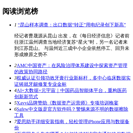
阅读浏览榜
1
“昆山样本调查：出口数据“转正”用电纪录创下新高”
经记者曹晟源从昆山 出发，在《每日经济信息》记者前
往浙江温州调查当地经济复苏“星火”时，另一名记者来
到江苏昆山。 与温州近三成中小企业依然停工、回升未
形成燎原之势不
2
AMC中国资产：在风险治理体系建设中探索资产管理
的政策协同路径
3
权威认证引领功效牙膏行业新标杆，多中心临床数据实
证铸就牙龈修复专业金标
4
AI+大数据+元宇宙｜中国药品智能体平台，重构医药
创新新范式
5
Xavvi品牌赞助《数据资产运营师》专项培训晚宴
6
Safew中文版是官方软件吗？警惕来源不明的数据擦除
工具
7
爱思助手详细安装指南，轻松管理iPhone应用与数据备
份