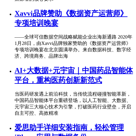
Xavvi品牌赞助《数据资产运营师》
专项培训晚宴
——全球可信数据空间战略赋能企业出海新通路 2020年
1月28日，由Xavvi品牌独家赞助的《数据资产运营师》
专项培训晚宴在北京圆满举办。来自数据科技、数字经
济、跨境商务、品牌出海
AI+大数据+元宇宙｜中国药品智能体
平台，重构医药创新新范式
当医药研发遇上前沿科技，当传统流程碰撞智能革新，
中国药品智能体平台重磅登场，以人工智能、大数据、
元宇宙三大核心技术为引擎，打破医药行业壁垒，开启
自主可控、高效精准
爱思助手详细安装指南，轻松管理