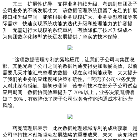
其三，扩展性优异，支撑业务持续升级。考虑到集团及子
公司业务的不断发展壮大，该数据管理系统预留了充足的扩展
接口和升级空间，能够根据业务规模扩大、业务类型增加等实
际需求，快速实现系统功能的迭代升级和处理能力的扩容提
升，无需进行大规模的系统重构，有效降低了技术升级成本，
为集团数字化转型的长远发展提供了坚实的技术保障。
“这项数据管理专利的落地应用，让我们子公司与集团总
部、其他兄弟子公司之间的数据沟通变得更加顺畅高效。以前
需要几天才能汇总整理的数据，现在实时就能获取，大大提升
了我们的业务响应速度和决策准确性。” 药兜子公司业务负责
人对此深有感触。据初步测算，该专利技术在部分子公司试点
应用期间，数据协同效率提升了 70% 以上，业务决策周期缩
短了 50%，有效降低了跨子公司业务合作的沟通成本和运营
风险。
药兜管理层表示，此次数据处理领域专利的成功获取，是
公司坚持技术创新驱动发展战略的重要成果。未来，药兜将进