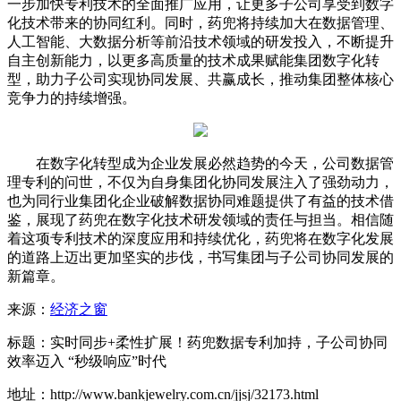
一步加快专利技术的全面推广应用，让更多子公司享受到数字
化技术带来的协同红利。同时，药兜将持续加大在数据管理、
人工智能、大数据分析等前沿技术领域的研发投入，不断提升
自主创新能力，以更多高质量的技术成果赋能集团数字化转
型，助力子公司实现协同发展、共赢成长，推动集团整体核心
竞争力的持续增强。
在数字化转型成为企业发展必然趋势的今天，公司数据管
理专利的问世，不仅为自身集团化协同发展注入了强劲动力，
也为同行业集团化企业破解数据协同难题提供了有益的技术借
鉴，展现了药兜在数字化技术研发领域的责任与担当。相信随
着这项专利技术的深度应用和持续优化，药兜将在数字化发展
的道路上迈出更加坚实的步伐，书写集团与子公司协同发展的
新篇章。
来源：
经济之窗
标题：实时同步+柔性扩展！药兜数据专利加持，子公司协同
效率迈入 “秒级响应”时代
地址：http://www.bankjewelry.com.cn/jjsj/32173.html