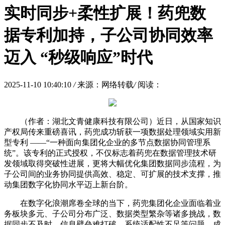
实时同步+柔性扩展！药兜数
据专利加持，子公司协同效率
迈入 “秒级响应”时代
2025-11-10 10:40:10
/
来源：网络转载
/
阅读：
（作者：湖北文青健康科技有限公司）近日，从国家知识
产权局传来重磅喜讯，药兜成功斩获一项数据处理领域实用新
型专利 ——“一种面向集团化企业的多节点数据协同管理系
统”。该专利的正式授权，不仅标志着药兜在数据管理技术研
发领域取得突破性进展，更将大幅优化集团数据同步流程，为
子公司间的业务协同提供高效、稳定、可扩展的技术支撑，推
动集团数字化协同水平迈上新台阶。
在数字化浪潮席卷全球的当下，药兜集团化企业面临着业
务板块多元、子公司分布广泛、数据类型繁杂等诸多挑战，数
据同步不及时、信息壁垒难打破、系统适配性不足等问题，成