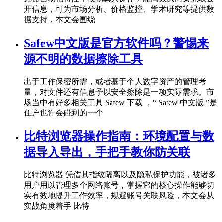
开信息，可为市场分析、价格监控、学术研究等提供数
据支持，本文会围绕
Safew中文版是官方软件吗？警惕来
源不明的数据擦除工具
出于工作保密所需，或者基于个人数字资产的管理考
量，对文件还有信息予以安全擦除是一项实际需求。市
场当中有好多相关工具 Safew 下载 ，“ Safew 中文版 ”是
住户也许会碰到的一个
比特浏览器操作指南：环境配置与数
据导入导出，手把手教你防关联
比特浏览器 凭借其指纹隔离以及隐私保护功能，被诸多
用户用以管理多个网络账号，掌握它的核心操作能够切
实有效地提升工作效率，规避账号关联风险，本文会从
实战角度着手 比特