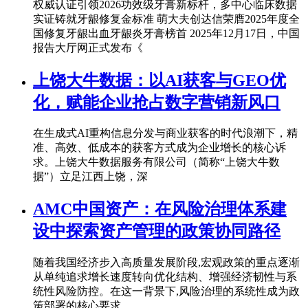
权威认证引领2026功效级牙膏新标杆，多中心临床数据
实证铸就牙龈修复金标准 萌大夫创达信荣膺2025年度全
国修复牙龈出血牙龈炎牙膏榜首 2025年12月17日，中国
报告大厅网正式发布《
上饶大牛数据：以AI获客与GEO优
化，赋能企业抢占数字营销新风口
在生成式AI重构信息分发与商业获客的时代浪潮下，精
准、高效、低成本的获客方式成为企业增长的核心诉
求。上饶大牛数据服务有限公司（简称“上饶大牛数
据”）立足江西上饶，深
AMC中国资产：在风险治理体系建
设中探索资产管理的政策协同路径
随着我国经济步入高质量发展阶段,宏观政策的重点逐渐
从单纯追求增长速度转向优化结构、增强经济韧性与系
统性风险防控。在这一背景下,风险治理的系统性成为政
策部署的核心要求