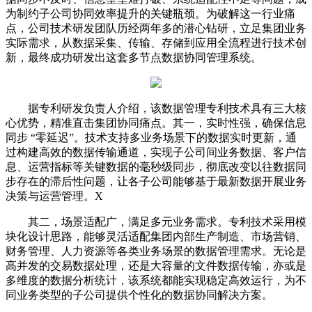
为制约子公司协同效率提升的关键瓶颈。为破解这一行业痛
点，公司技术研发团队历经两年多的潜心钻研，立足集团业务
实际需求，从数据采集、传输、存储到应用全流程进行技术创
新，最终成功研发出这套多节点数据协同管理系统。
据专利研发负责人介绍，该数据管理专利技术具有三大核
心优势，精准直击集团协同痛点。其一，实时性强，确保信息
同步 “零延迟”。技术支持多业务场景下的数据实时更新，通
过构建高效的数据传输通道，实现子公司间业务数据、客户信
息、运营指标等关键数据的毫秒级同步，彻底改变以往数据同
步存在的滞后性问题，让各子公司能够基于最新数据开展业务
决策与运营管理。X
其二，场景适配广，满足多元业务需求。专利技术采用模
块化设计思路，能够灵活适配集团内部生产制造、市场营销、
财务管理、人力资源等各类业务场景的数据管理需求。无论是
高并发的交易数据处理，还是大容量的文件数据传输，亦或是
多维度的数据分析统计，该系统都能实现稳定高效运行，为不
同业务类型的子公司提供个性化的数据协同解决方案。