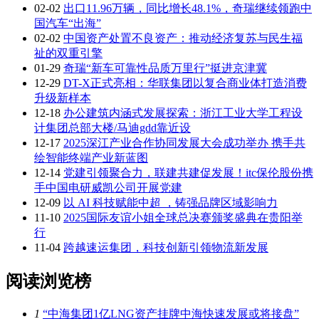
02-02
出口11.96万辆，同比增长48.1%，奇瑞继续领跑中
国汽车“出海”
02-02
中国资产处置不良资产：推动经济复苏与民生福
祉的双重引擎
01-29
奇瑞“新车可靠性品质万里行”挺进京津冀
12-29
DT-X正式亮相：华联集团以复合商业体打造消费
升级新样本
12-18
办公建筑内涵式发展探索：浙江工业大学工程设
计集团总部大楼/马迪gdd靠近设
12-17
2025深江产业合作协同发展大会成功举办 携手共
绘智能终端产业新蓝图
12-14
党建引领聚合力，联建共建促发展！itc保伦股份携
手中国电研威凯公司开展党建
12-09
以 AI 科技赋能中超 ，铸强品牌区域影响力
11-10
2025国际友谊小姐全球总决赛颁奖盛典在贵阳举
行
11-04
跨越速运集团，科技创新引领物流新发展
阅读浏览榜
1
“中海集团1亿LNG资产挂牌中海快速发展或将接盘”