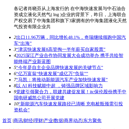
各记者肖晓芬从上海发行的 在中海快速发展与中石油合
资成立液化天然气( lng )企业的背景下，昨日，上海联合
产权交易了中海集团和旗下3家拥有的中海集团液化天然
气投资有限企业共
2
出口11.96万辆，同比增长48.1%，奇瑞继续领跑中国汽
车“出海”
3
“津滨快速发展8高管掏一半年薪买自家股票”
4
2025深江产业合作协同发展大会成功举办 携手共绘智
能终端产业新蓝图
5
“今年是自主企业品牌快速发展的关键节点”
6
“亿万富翁“快速发展”成亿万“负翁””
7
“马凯：将推动新能源汽车产业加快快速发展”
8
以 AI 科技赋能中超 ，铸强品牌区域影响力
9
党建引领聚合力，联建共建促发展！itc保伦股份携手中
国电研威凯公司开展党建
10
“新能源汽车快速发展路径已清晰 充电桩瓶颈需引投
资机会”
首页
|
商讯
|
财经
|
理财
|
产业
|
数据
|
商界动态
|
东方聚焦​