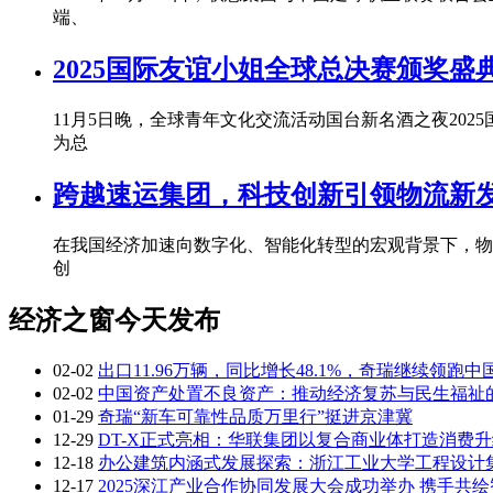
端、
2025国际友谊小姐全球总决赛颁奖盛
11月5日晚，全球青年文化交流活动国台新名酒之夜20
为总
跨越速运集团，科技创新引领物流新
在我国经济加速向数字化、智能化转型的宏观背景下，物
创
经济之窗今天发布
02-02
出口11.96万辆，同比增长48.1%，奇瑞继续领跑中
02-02
中国资产处置不良资产：推动经济复苏与民生福祉
01-29
奇瑞“新车可靠性品质万里行”挺进京津冀
12-29
DT-X正式亮相：华联集团以复合商业体打造消费
12-18
办公建筑内涵式发展探索：浙江工业大学工程设计集
12-17
2025深江产业合作协同发展大会成功举办 携手共