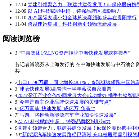
12-14
党建引领聚合力，联建共建促发展！itc保伦股份
12-09
以 AI 科技赋能中超 ，铸强品牌区域影响力
11-10
2025国际友谊小姐全球总决赛颁奖盛典在贵阳举行
11-04
跨越速运集团，科技创新引领物流新发展
阅读浏览榜
1
“中海集团1亿LNG资产挂牌中海快速发展或将接盘”
各记者肖晓芬从上海发行的 在中海快速发展与中石油合资
共
2
出口11.96万辆，同比增长48.1%，奇瑞继续领跑中国汽车
3
“津滨快速发展8高管掏一半年薪买自家股票”
4
2025深江产业合作协同发展大会成功举办 携手共绘智
5
“今年是自主企业品牌快速发展的关键节点”
6
“亿万富翁“快速发展”成亿万“负翁””
7
“马凯：将推动新能源汽车产业加快快速发展”
8
以 AI 科技赋能中超 ，铸强品牌区域影响力
9
党建引领聚合力，联建共建促发展！itc保伦股份携手
10
“新能源汽车快速发展路径已清晰 充电桩瓶颈需引投资