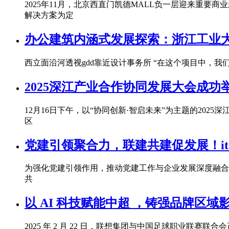
2025年11月，北京西直门凯德MALL负一层迎来重要
解决方案为定
办公建筑内涵式发展探索：浙江工业大
西立面沿河透视gdd靠近设计事务所 “在这个项目中，
2025深江产业合作协同发展大会成功
12月16日下午，以“协同创新·智启未来”为主题的2
区
党建引领聚合力，联建共建促发展！i
为强化党建引领作用，推动党建工作与企业发展深度融合，
共
以 AI 科技赋能中超 ，铸强品牌区域
2025 年 2 月 22 日，联想集团与中国足球职业联