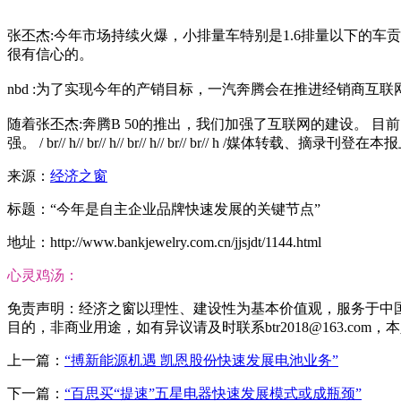
张丕杰:今年市场持续火爆，小排量车特别是1.6排量以下的车贡
很有信心的。
nbd :为了实现今年的产销目标，一汽奔腾会在推进经销商互
随着张丕杰:奔腾B 50的推出，我们加强了互联网的建设。 
强。 / br// h// br// h// br// h// br// br// h /媒体转载、摘
来源：
经济之窗
标题：“今年是自主企业品牌快速发展的关键节点”
地址：http://www.bankjewelry.com.cn/jjsjdt/1144.html
心灵鸡汤：
免责声明：经济之窗以理性、建设性为基本价值观，服务于中
目的，非商业用途，如有异议请及时联系btr2018@163.com
上一篇：
“搏新能源机遇 凯恩股份快速发展电池业务”
下一篇：
“百思买“提速”五星电器快速发展模式或成瓶颈”